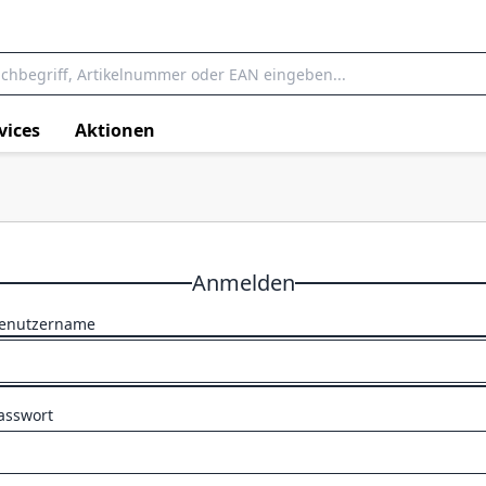
vices
Aktionen
Anmelden
enutzername
asswort