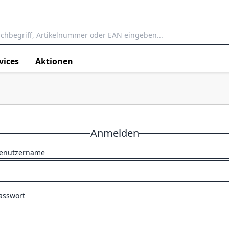
vices
Aktionen
Anmelden
enutzername
asswort