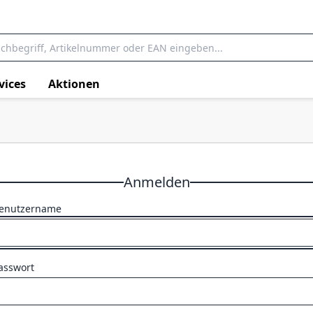
vices
Aktionen
Anmelden
enutzername
asswort