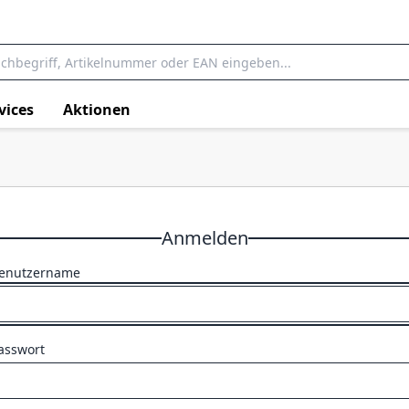
vices
Aktionen
Anmelden
enutzername
asswort