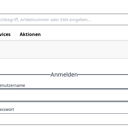
vices
Aktionen
Anmelden
enutzername
asswort