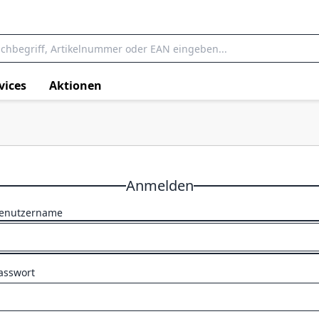
vices
Aktionen
Anmelden
enutzername
asswort