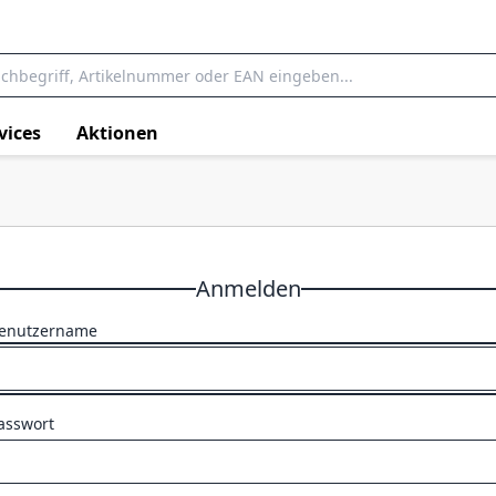
vices
Aktionen
Anmelden
enutzername
asswort