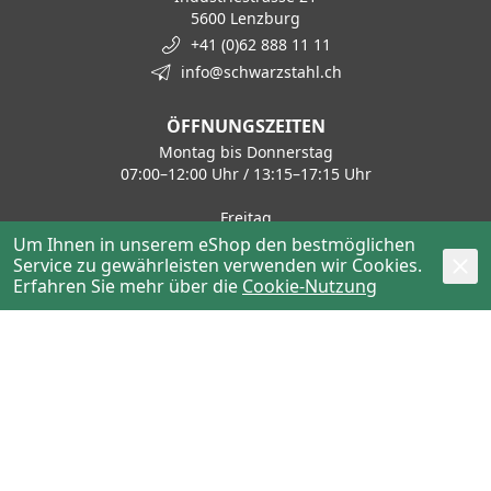
5600 Lenzburg
+41 (0)62 888 11 11
info@schwarzstahl.ch
ÖFFNUNGSZEITEN
Montag bis Donnerstag
07:00–12:00 Uhr / 13:15–17:15 Uhr
Freitag
07:00–12:00 Uhr / 13:15–16:00 Uhr
Um Ihnen in unserem eShop den bestmöglichen
Service zu gewährleisten verwenden wir Cookies.
Erfahren Sie mehr über die
Cookie-Nutzung
KONTAKT
Haustechnik / Tiefbau
+41 62 888 11 50
haustechnik@schwarzstahl.ch
Stahl / Metalle
+41 62 888 11 30
stahl@schwarzstahl.ch
Hochbau / Bewehrung
+41 62 888 11 80
bewehrung@schwarzstahl.ch
Handwerkerzentrum
+41 62 888 11 40
verkauf.hwz@schwarzstahl.ch
Schliesstechnik
+41 62 888 11 14