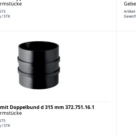
ormstücke
Gebe
673
Artikel
g / STK
Gewich
mit Doppelbund d 315 mm 372.751.16.1
ormstücke
675
g / STK