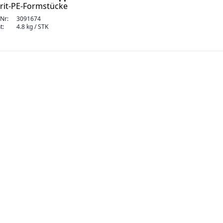
rit-PE-Formstücke
-Nr:
3091674
t:
4.8 kg / STK