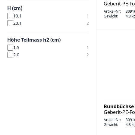
Geberit-PE-F
H (cm)
Artikel-Nr:
3091
19.1
1
Gewicht:
4.8 k
20.1
2
Höhe Teilmass h2 (cm)
1.5
1
2.0
2
Bundbüchse 
Geberit-PE-F
Artikel-Nr:
3091
Gewicht:
4.8 k