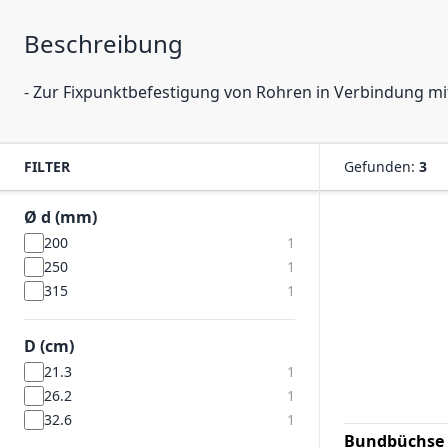
Beschreibung
- Zur Fixpunktbefestigung von Rohren in Verbindung mi
FILTER
Gefunden:
3
Ø d (mm)
200
1
250
1
315
1
D (cm)
21.3
1
26.2
1
32.6
1
Bundbüchse 