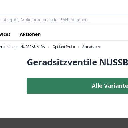
vices
Aktionen
erbindungen NUSSBAUM RN
Optiflex Profix
Armaturen
Geradsitzventile NUSS
Alle Variant