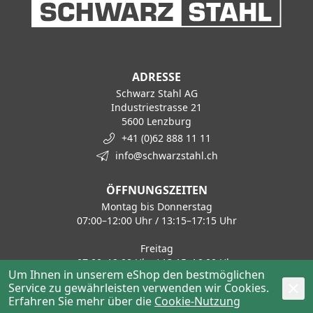
ADRESSE
Schwarz Stahl AG
Industriestrasse 21
5600 Lenzburg
+41 (0)62 888 11 11
info@schwarzstahl.ch
ÖFFNUNGSZEITEN
Montag bis Donnerstag
07:00–12:00 Uhr / 13:15–17:15 Uhr
Freitag
07:00–12:00 Uhr / 13:15–16:00 Uhr
Um Ihnen in unserem eShop den bestmöglichen
Service zu gewährleisten verwenden wir Cookies.
KONTAKT
Erfahren Sie mehr über die
Cookie-Nutzung
Haustechnik / Tiefbau
+41 62 888 11 50