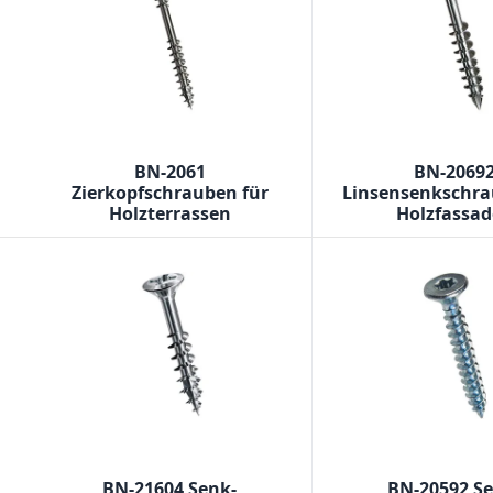
BN-2061
BN-2069
Zierkopfschrauben für
Linsensenkschra
Holzterrassen
Holzfassa
BN-21604 Senk-
BN-20592 S