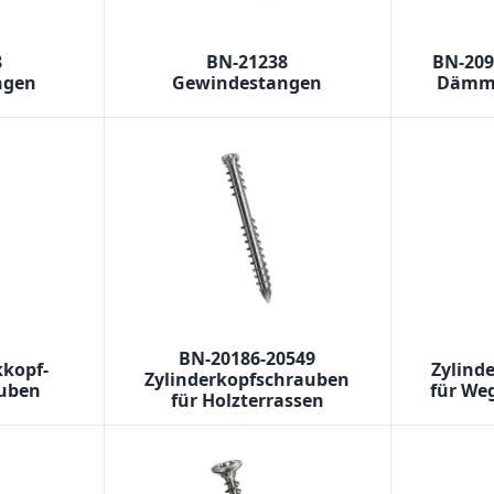
8
BN-21238
BN-209
ngen
Gewindestangen
Dämms
BN-20186-20549
kkopf-
Zylind
Zylinderkopfschrauben
auben
für We
für Holzterrassen