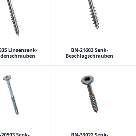
935 Linsensenk-
BN-21603 Senk-
adenschrauben
Beschlagschrauben
-20593 Senk-
BN-33022 Senk-