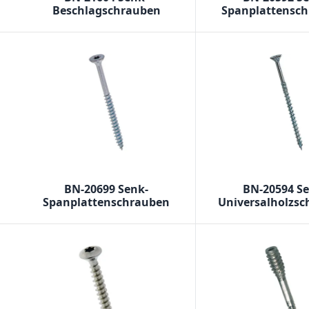
Beschlagschrauben
Spanplattensc
BN-20699 Senk-
BN-20594 S
Spanplattenschrauben
Universalholzs