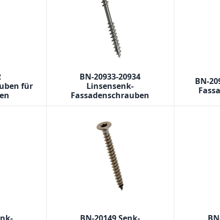
2
BN-20933-20934
BN-20
uben für
Linsensenk-
Fass
den
Fassadenschrauben
enk-
BN-20149 Senk-
BN