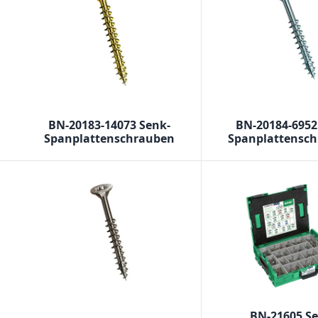
BN-20183-14073 Senk-
BN-20184-6952
Spanplattenschrauben
Spanplattensc
BN-21605 S