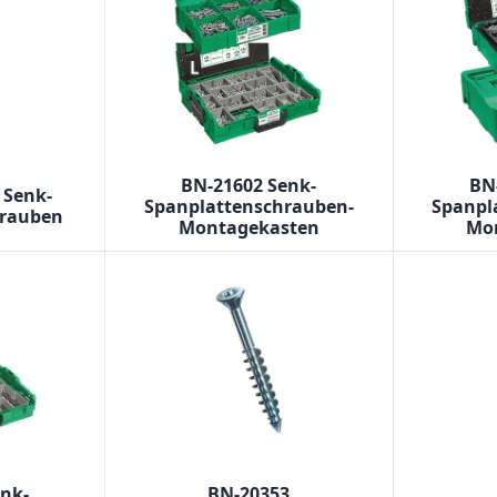
BN-21602 Senk-
BN
 Senk-
Spanplattenschrauben-
Spanpl
hrauben
Montagekasten
Mo
enk-
BN-20353