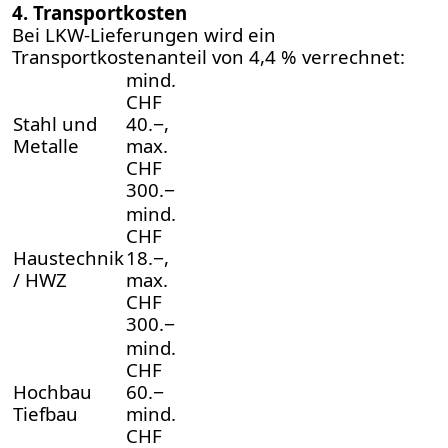
4. Transportkosten
Bei LKW-Lieferungen wird ein
Transportkostenanteil von 4,4 % verrechnet:
mind.
CHF
Stahl und
40.−,
Metalle
max.
CHF
300.−
mind.
CHF
Haustechnik
18.−,
/ HWZ
max.
CHF
300.−
mind.
CHF
Hochbau
60.−
Tiefbau
mind.
CHF