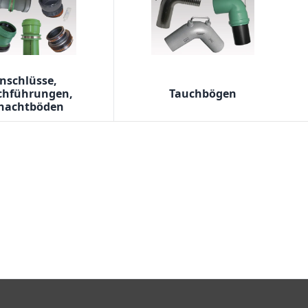
nschlüsse,
chführungen,
Tauchbögen
hachtböden