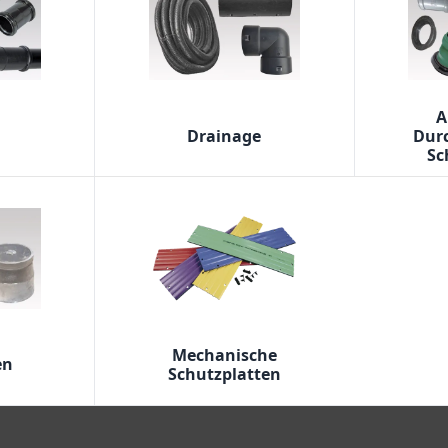
A
Drainage
Dur
Sc
Mechanische
en
Schutzplatten