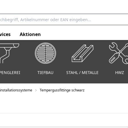
vices
Aktionen
PENGLEREI
TIEFBAU
STAHL / METALLE
HWZ
nstallationssysteme
Tempergussfittinge schwarz