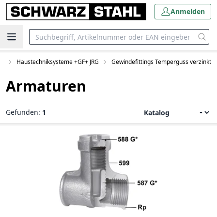
Anmelden
me
Haustechniksysteme +GF+ JRG
Gewindefittings Temperguss verzinkt
Armaturen
Gefunden:
1