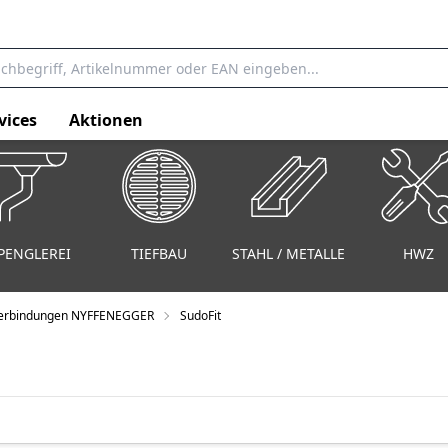
vices
Aktionen
PENGLEREI
TIEFBAU
STAHL / METALLE
HWZ
erbindungen NYFFENEGGER
SudoFit