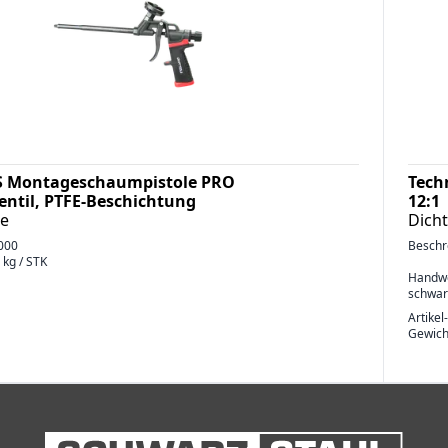
 Montageschaumpistole PRO
Tech
ventil, PTFE-Beschichtung
12:1
e
Dich
000
Beschr
 kg / STK
Handwe
schwarz
Artikel
Gewich