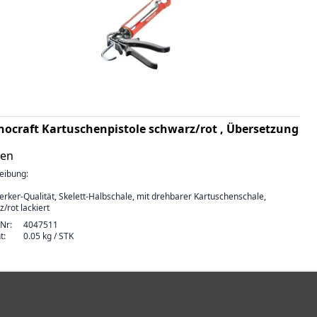
nocraft Kartuschenpistole schwarz/rot , Übersetzung
ten
eibung:
rker-Qualität, Skelett-Halbschale, mit drehbarer Kartuschenschale,
/rot lackiert
-Nr:
4047511
t:
0.05 kg / STK