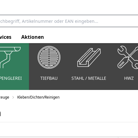
vices
Aktionen
PENGLEREI
TIEFBAU
STAHL / METALLE
HWZ
zeuge
Kleben/Dichten/Reinigen
n