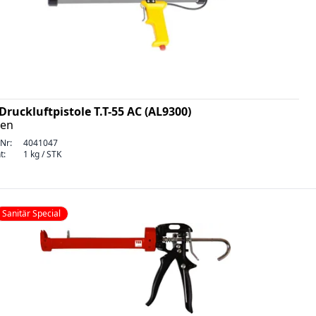
Druckluftpistole T.T-55 AC (AL9300)
ten
-Nr:
4041047
t:
1 kg / STK
Sanitär Special