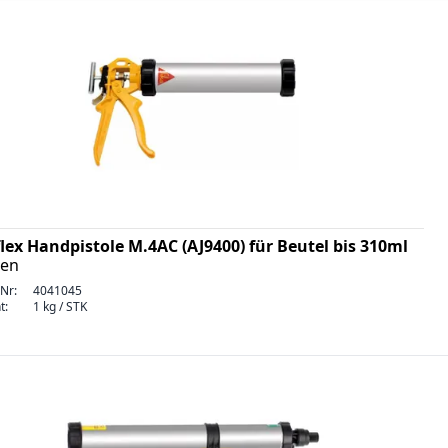
lex Handpistole M.4AC (AJ9400) für Beutel bis 310ml
ten
-Nr:
4041045
t:
1 kg / STK