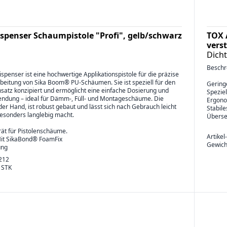
spenser Schaumpistole "Profi", gelb/schwarz
TOX 
verst
Dich
Beschr
penser ist eine hochwertige Applikationspistole für die präzise
beitung von Sika Boom® PU-Schäumen. Sie ist speziell für den
Gering
nsatz konzipiert und ermöglicht eine einfache Dosierung und
Spezie
dung – ideal für Dämm-, Füll- und Montageschäume. Die
Ergonom
n der Hand, ist robust gebaut und lässt sich nach Gebrauch leicht
Stabile
besonders langlebig macht.
Überse
rät für Pistolenschäume.
Artikel
Mit SikaBond® FoamFix
Gewich
ung
212
/ STK