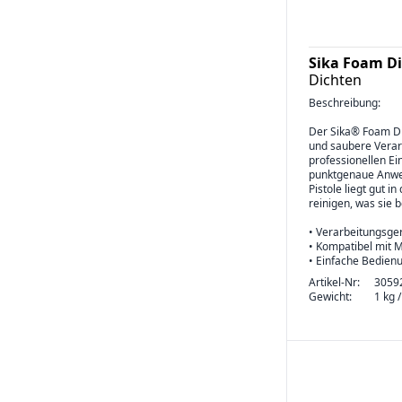
Sika Foam Di
Dichten
Beschreibung:
Der Sika® Foam Dis
und saubere Verar
professionellen Ei
punktgenaue Anwen
Pistole liegt gut i
reinigen, was sie 
• Verarbeitungsge
• Kompatibel mit 
• Einfache Bedien
Artikel-Nr:
3059
Gewicht:
1 kg 