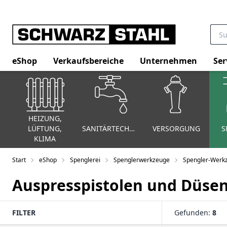
eShop
Verkaufsbereiche
Unternehmen
Ser
HEIZUNG,
LÜFTUNG,
SANITÄRTECHNIK
VERSORGUNG
S
KLIMA
Start
eShop
Spenglerei
Spenglerwerkzeuge
Spengler-Werk
Auspresspistolen und Düse
FILTER
Gefunden:
8