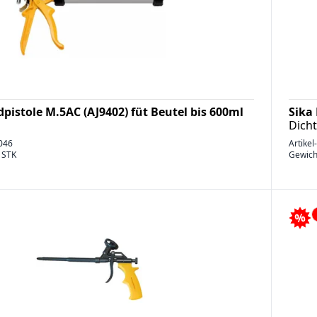
pistole M.5AC (AJ9402) füt Beutel bis 600ml
Sika 
Dich
046
Artikel
/ STK
Gewich