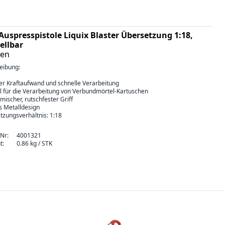
Auspresspistole Liquix Blaster Übersetzung 1:18,
ellbar
ten
eibung:
er Kraftaufwand und schnelle Verarbeitung
ll für die Verarbeitung von Verbundmörtel-Kartuschen
ischer, rutschfester Griff
s Metalldesign
tzungsverhältnis: 1:18
-Nr:
4001321
t:
0.86 kg / STK