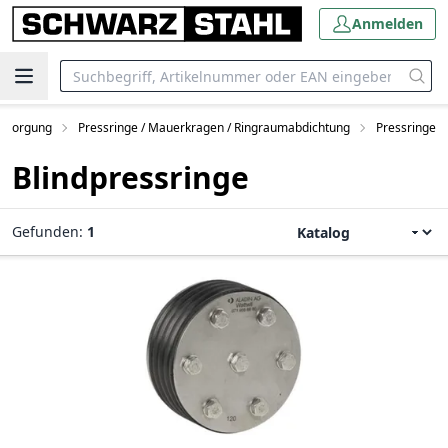
Anmelden
rsorgung
Pressringe / Mauerkragen / Ringraumabdichtung
Pressringe
Blindpressringe
Gefunden:
1