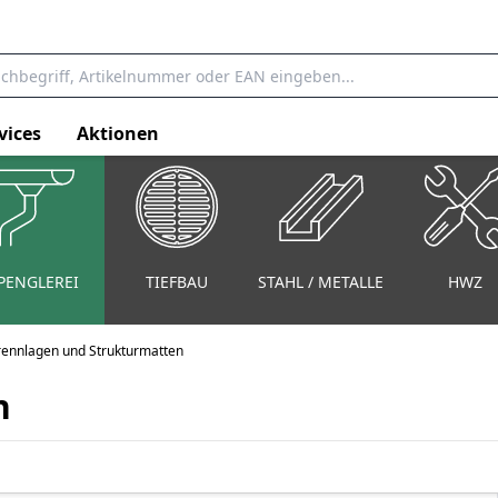
vices
Aktionen
PENGLEREI
TIEFBAU
STAHL / METALLE
HWZ
ennlagen und Strukturmatten
n