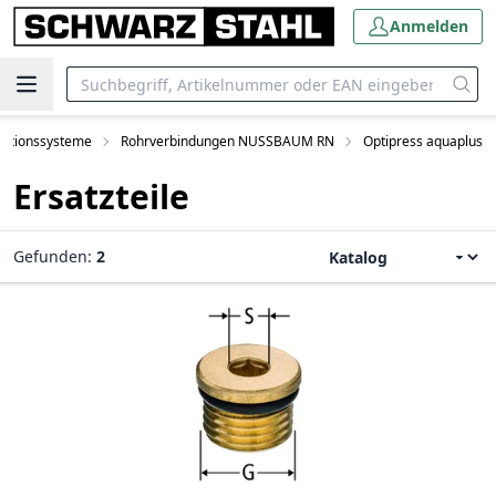
Anmelden
lationssysteme
Rohrverbindungen NUSSBAUM RN
Optipress aquaplus
Ersatzteile
Gefunden:
2