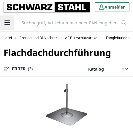
Anmelden
nglerei
Erdung und Blitzschutz
AF Blitzschutzartikel
Fangleitungen
Flachdachdurchführung
FILTER
(3)