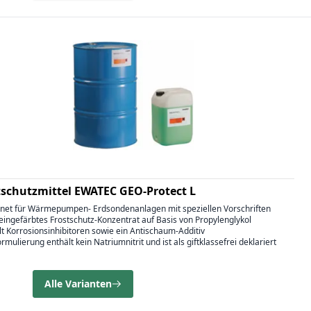
tschutzmittel EWATEC GEO-Protect L
gnet für Wärmepumpen- Erdsondenanlagen mit speziellen Vorschriften
eingefärbtes Frostschutz-Konzentrat auf Basis von Propylenglykol
lt Korrosionsinhibitoren sowie ein Antischaum-Additiv
ormulierung enthält kein Natriumnitrit und ist als giftklassefrei deklariert
Alle Varianten