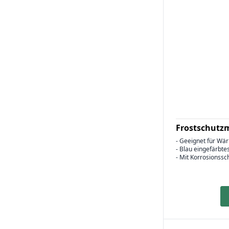
Frostschutzm
- Geeignet für Wä
- Blau eingefärbte
- Mit Korrosionss