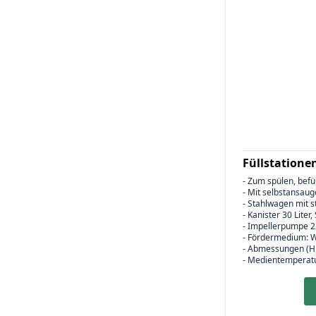
Füllstatione
- Zum spülen, bef
- Mit selbstansau
- Stahlwagen mit 
- Kanister 30 Liter
- Impellerpumpe 2
- Fördermedium: 
- Abmessungen (H 
- Medientemperatu