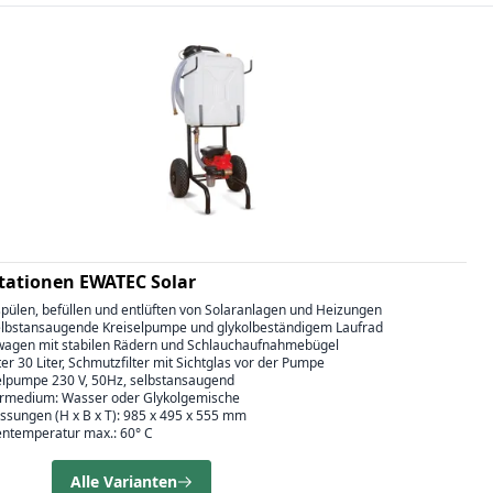
stationen EWATEC Solar
spülen, befüllen und entlüften von Solaranlagen und Heizungen
selbstansaugende Kreiselpumpe und glykolbeständigem Laufrad
lwagen mit stabilen Rädern und Schlauchaufnahmebügel
ter 30 Liter, Schmutzfilter mit Sichtglas vor der Pumpe
selpumpe 230 V, 50Hz, selbstansaugend
ermedium: Wasser oder Glykolgemische
ssungen (H x B x T): 985 x 495 x 555 mm
entemperatur max.: 60° C
Alle Varianten