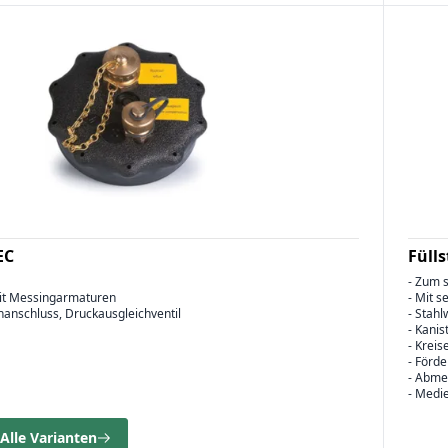
EC
Füll
- Zum 
it Messingarmaturen
- Mit 
hanschluss, Druckausgleichventil
- Stah
- Kanis
- Krei
- Förd
- Abme
- Medi
Alle Varianten