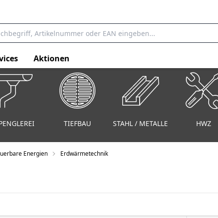
vices
Aktionen
PENGLEREI
TIEFBAU
STAHL / METALLE
HWZ
uerbare Energien
Erdwärmetechnik