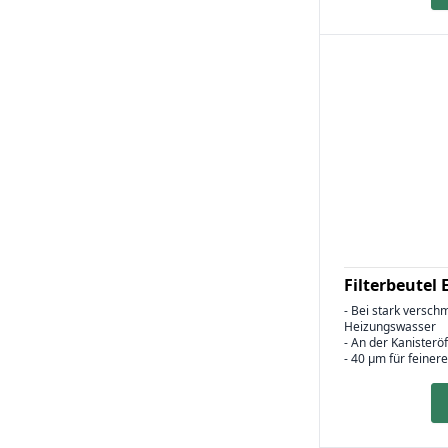
Filterbeutel
- Bei stark versc
Heizungswasser
- An der Kanister
- 40 µm für feine