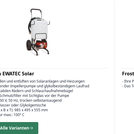
n EWATEC Solar
Fros
llen und entlüften von Solaranlagen und Heizungen
- Ihre
gender Impellerpumpe und glykolbeständigem Laufrad
- Das 
stabilen Rädern und Schlauchaufnahmebügel
, Schmutzfilter mit Sichtglas vor der Pumpe
30 V, 50 Hz, trocken selbstansaugend
Wasser oder Glykolgemische
x B x T): 985 x 495 x 555 mm
r max.: 100° C
Alle Varianten