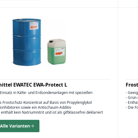
ittel EWATEC EWA-Protect L
Fros
 Einsatz in Kälte- und Erdsondenanlagen mit speziellen
- Geei
- Grün 
s Frostschutz-Konzentrat auf Basis von Propylenglykol
- Enthä
nsinhibitoren sowie ein Antischaum-Additiv
- Die F
enthält kein Natriumnitrit und ist als giftklassefrei deklariert
Alle Varianten