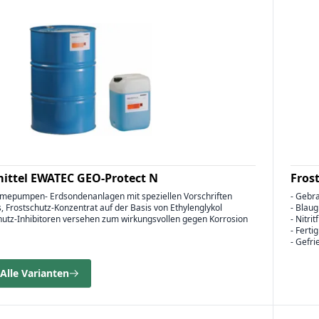
ittel EWATEC GEO-Protect N
Fros
rmepumpen- Erdsondenanlagen mit speziellen Vorschriften
- Gebr
s, Frostschutz-Konzentrat auf der Basis von Ethylenglykol
- Blau
chutz-Inhibitoren versehen zum wirkungsvollen gegen Korrosion
- Nitri
- Fert
- Gefri
Alle Varianten