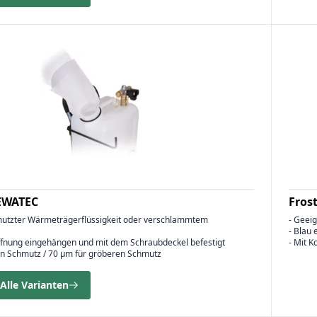
 EWATEC
Fros
hmutzter Wärmeträgerflüssigkeit oder verschlammtem
- Geeig
- Blau 
öffnung eingehängen und mit dem Schraubdeckel befestigt
- Mit 
ren Schmutz / 70 µm für gröberen Schmutz
Alle Varianten