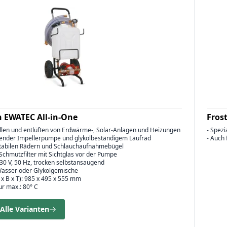
n EWATEC All-in-One
Fros
üllen und entlüften von Erdwärme-, Solar-Anlagen und Heizungen
- Spezi
gender Impellerpumpe und glykolbeständigem Laufrad
- Auch 
stabilen Rädern und Schlauchaufnahmebügel
, Schmutzfilter mit Sichtglas vor der Pumpe
30 V, 50 Hz, trocken selbstansaugend
Wasser oder Glykolgemische
x B x T): 985 x 495 x 555 mm
r max.: 80° C
Alle Varianten