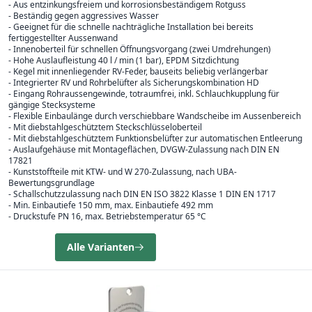
- Aus entzinkungsfreiem und korrosionsbeständigem Rotguss
- Beständig gegen aggressives Wasser
- Geeignet für die schnelle nachträgliche Installation bei bereits
fertiggestellter Aussenwand
- Innenoberteil für schnellen Öffnungsvorgang (zwei Umdrehungen)
- Hohe Auslaufleistung 40 l / min (1 bar), EPDM Sitzdichtung
- Kegel mit innenliegender RV-Feder, bauseits beliebig verlängerbar
- Integrierter RV und Rohrbelüfter als Sicherungskombination HD
- Eingang Rohraussengewinde, totraumfrei, inkl. Schlauchkupplung für
gängige Stecksysteme
- Flexible Einbaulänge durch verschiebbare Wandscheibe im Aussenbereich
- Mit diebstahlgeschütztem Steckschlüsseloberteil
- Mit diebstahlgeschütztem Funktionsbelüfter zur automatischen Entleerung
- Auslaufgehäuse mit Montageflächen, DVGW-Zulassung nach DIN EN
17821
- Kunststoffteile mit KTW- und W 270-Zulassung, nach UBA-
Bewertungsgrundlage
- Schallschutzzulassung nach DIN EN ISO 3822 Klasse 1 DIN EN 1717
- Min. Einbautiefe 150 mm, max. Einbautiefe 492 mm
- Druckstufe PN 16, max. Betriebstemperatur 65 °C
Alle Varianten