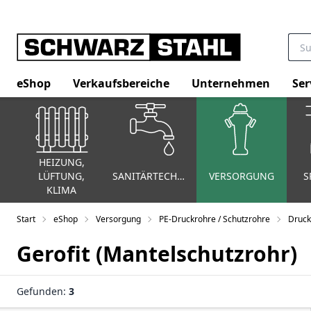
eShop
Verkaufsbereiche
Unternehmen
Ser
HEIZUNG,
LÜFTUNG,
SANITÄRTECHNIK
VERSORGUNG
S
KLIMA
Start
eShop
Versorgung
PE-Druckrohre / Schutzrohre
Druck
Gerofit (Mantelschutzrohr)
Gefunden:
3