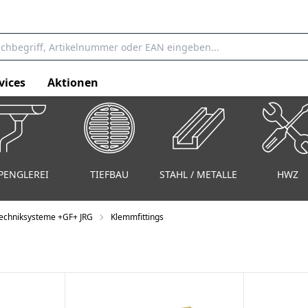
vices
Aktionen
PENGLEREI
TIEFBAU
STAHL / METALLE
HWZ
echniksysteme +GF+ JRG
Klemmfittings