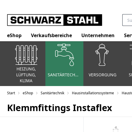
eShop
Verkaufsbereiche
Unternehmen
Ser
HEIZUNG,
LÜFTUNG,
SANITÄRTECHNIK
VERSORGUNG
S
KLIMA
Start
eShop
Sanitärtechnik
Hausinstallationssysteme
Haust
Klemmfittings Instaflex