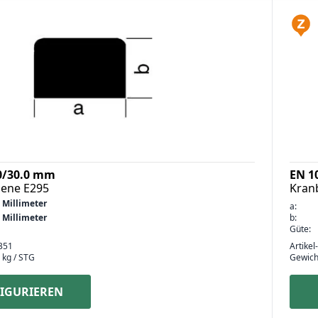
0/30.0 mm
EN 1
ene E295
Kran
 Millimeter
a:
 Millimeter
b:
Güte:
351
Artikel
 kg / STG
Gewich
IGURIEREN