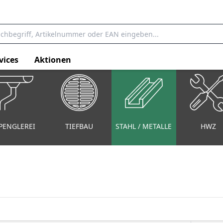
vices
Aktionen
PENGLEREI
TIEFBAU
STAHL / METALLE
HWZ