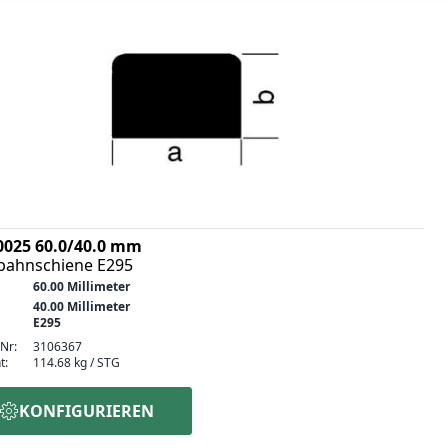
0025 60.0/40.0 mm
bahnschiene E295
60.00 Millimeter
40.00 Millimeter
E295
-Nr:
3106367
t:
114.68 kg / STG
KONFIGURIEREN