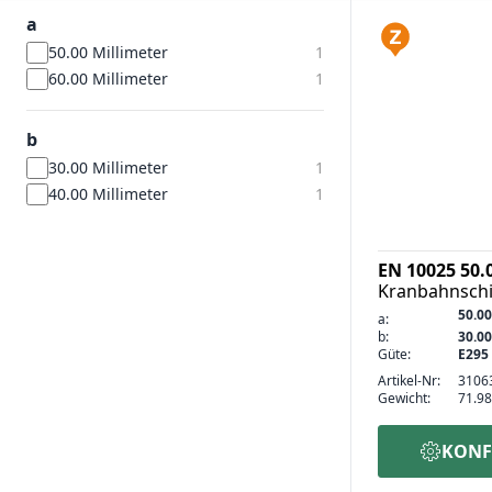
a
50.00 Millimeter
1
60.00 Millimeter
1
b
30.00 Millimeter
1
40.00 Millimeter
1
EN 10025 50.
Kranbahnschi
50.00
a:
b:
30.00
Güte:
E295
Artikel-Nr:
3106
Gewicht:
71.98
KONF