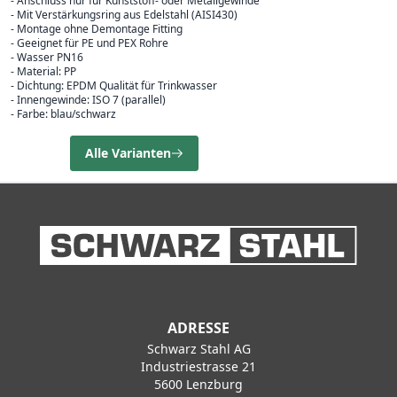
- Anschluss nur für Kunststoff- oder Metallgewinde
- Mit Verstärkungsring aus Edelstahl (AISI430)
- Montage ohne Demontage Fitting
- Geeignet für PE und PEX Rohre
- Wasser PN16
- Material: PP
- Dichtung: EPDM Qualität für Trinkwasser
- Innengewinde: ISO 7 (parallel)
- Farbe: blau/schwarz
Alle Varianten
ADRESSE
Schwarz Stahl AG
Industriestrasse 21
5600 Lenzburg