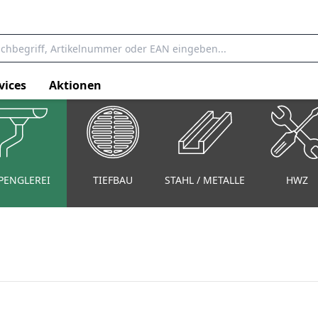
vices
Aktionen
PENGLEREI
TIEFBAU
STAHL / METALLE
HWZ