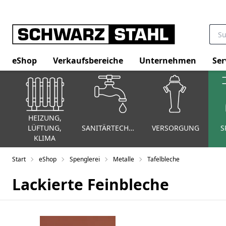
eShop
Verkaufsbereiche
Unternehmen
Ser
HEIZUNG,
LÜFTUNG,
SANITÄRTECHNIK
VERSORGUNG
S
KLIMA
Start
eShop
Spenglerei
Metalle
Tafelbleche
Lackierte Feinbleche