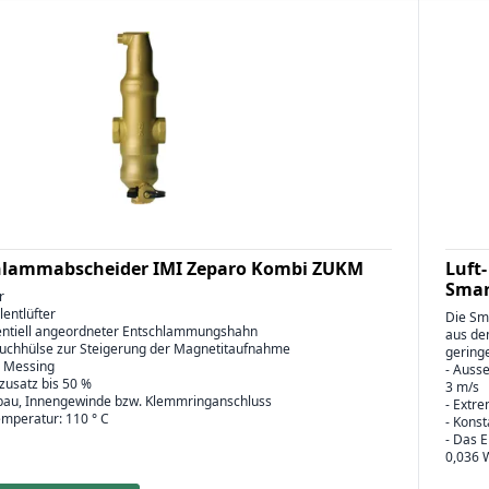
chlammabscheider IMI Zeparo Kombi ZUKM
Luft
Smar
r
lentlüfter
Die Sm
gentiell angeordneter Entschlammungshahn
aus de
auchhülse zur Steigerung der Magnetitaufnahme
gering
, Messing
- Auss
lzusatz bis 50 %
3 m/s
bau, Innengewinde bzw. Klemmringanschluss
- Extr
emperatur: 110 ° C
- Kons
- Das E
0,036