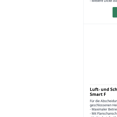
- Mittlere Dicke I
Luft- und S
Smart F
Für die Abscheidun
geschlossenen Hei
- Maximaler Betrie
- Mit Flanschansc