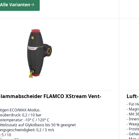
Alle Varianten
chlammabscheider FLAMCO XStream Vent-
Luft
- Für H
- Magn
artigen ECO/MAX-Modus.
- Mit 
bsüberdruck: 0,2 / 10 bar
- Inne
bstemperatur: -10° C / 120° C
- Waag
ittelzusatz auf Glykolbasis bis 50 % geeignet
- Frost
ngsgeschwindigkeit: 0,2 / 3 m/s
- Gehäu
 5 / 10
- Max. 