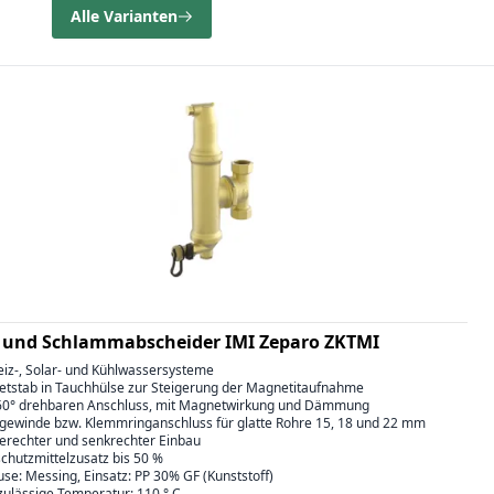
Alle Varianten
- und Schlammabscheider IMI Zeparo ZKTMI
eiz-, Solar- und Kühlwassersysteme
etstab in Tauchhülse zur Steigerung der Magnetitaufnahme
360° drehbaren Anschluss, mit Magnetwirkung und Dämmung
ngewinde bzw. Klemmringanschluss für glatte Rohre 15, 18 und 22 mm
erechter und senkrechter Einbau
schutzmittelzusatz bis 50 %
se: Messing, Einsatz: PP 30% GF (Kunststoff)
zulässige Temperatur: 110 ° C