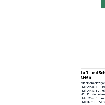
Luft- und S
Clean
Mit einem einzig
- Min./Max. Betrie
- Min./Max. Betrie
- Für Frostschutzm
- Min./Max. Strömu
- Medium pH-Wert: