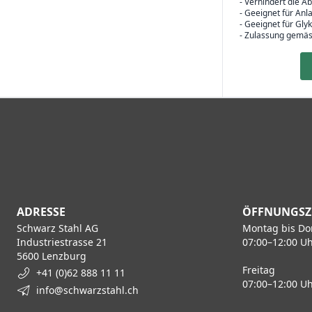
- Verhindert die A
- Geeignet für An
- Geeignet für Gly
- Zulassung gemäs
ADRESSE
ÖFFNUNGSZ
Schwarz Stahl AG
Montag bis Do
Industriestrasse 21
07:00–12:00 Uh
5600 Lenzburg
Freitag
+41 (0)62 888 11 11
07:00–12:00 Uh
info@schwarzstahl.ch