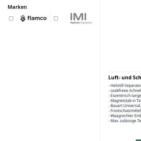
Marken
Luft- und S
- Helistill-Separato
- Leakfreee-Schnel
- Exzentrisch tan
- Magnetstab in T
- Bauart Universal
- Frostschutzmitte
- Waagrechter Ein
- Max. zulässige T