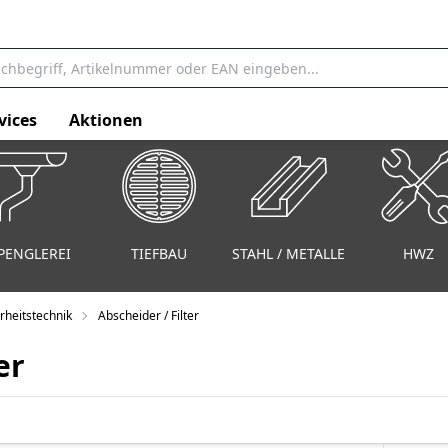
vices
Aktionen
PENGLEREI
TIEFBAU
STAHL / METALLE
HWZ
rheitstechnik
Abscheider / Filter
er