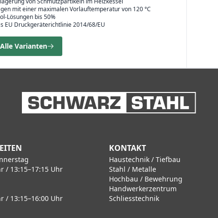
blagerung von Schmutzpartikeln im Heizkessel
lagen mit einer maximalen Vorlauftemperatur von 120 °C
kol-Lösungen bis 50%
s EU Druckgeräterichtlinie 2014/68/EU
Alle Varianten
EITEN
KONTAKT
nnerstag
Haustechnik / Tiefbau
r / 13:15–17:15 Uhr
Stahl / Metalle
Hochbau / Bewehrung
Handwerkerzentrum
r / 13:15–16:00 Uhr
Schliesstechnik