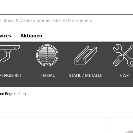
vices
Aktionen
PENGLEREI
TIEFBAU
STAHL / METALLE
HWZ
nd Regeltechnik