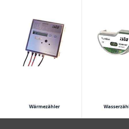
Wärmezähler
Wasserzäh