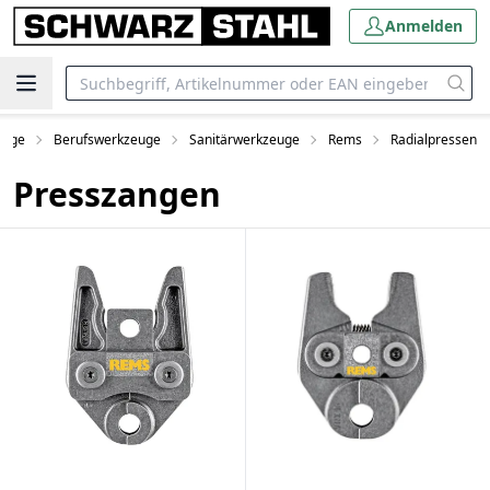
Anmelden
euge
Berufswerkzeuge
Sanitärwerkzeuge
Rems
Radialpressen
Presszangen