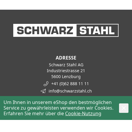
ADRESSE
Schwarz Stahl AG
Industriestrasse 21
5600 Lenzburg
+41 (0)62 888 11 11
info@schwarzstahl.ch
Um Ihnen in unserem eShop den bestmöglichen
ÖFFNUNGSZEITEN
Service zu gewährleisten verwenden wir Cookies.
Montag bis Donnerstag
Erfahren Sie mehr über die
Cookie-Nutzung
07:00–12:00 Uhr / 13:15–17:15 Uhr
Freitag