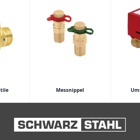
tile
Messnippel
Ums