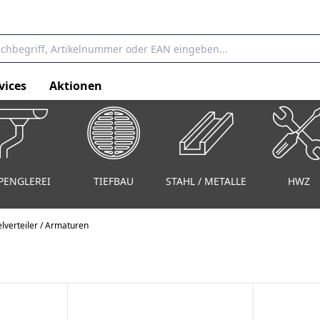
vices
Aktionen
PENGLEREI
TIEFBAU
STAHL / METALLE
HWZ
lverteiler / Armaturen