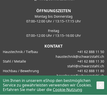
ÖFFNUNGSZEITEN
Montag bis Donnerstag
07:00–12:00 Uhr / 13:15–17:15 Uhr
Freitag
07:00–12:00 Uhr / 13:15–16:00 Uhr
KONTAKT
Haustechnik / Tiefbau
+41 62 888 11 50
haustechnik@schwarzstahl.ch
Stahl / Metalle
+41 62 888 11 30
stahl@schwarzstahl.ch
Hochbau / Bewehrung
+41 62 888 11 80
bewehrung@schwarzstahl.ch
Um Ihnen in unserem eShop den bestmöglichen
Handwerkerzentrum
+41 62 888 11 40
Service zu gewährleisten verwenden wir Cookies.
verkauf.hwz@schwarzstahl.ch
Erfahren Sie mehr über die
Cookie-Nutzung
Schliesstechnik
+41 62 888 11 14
schliesstechnik@schwarzstahl.ch