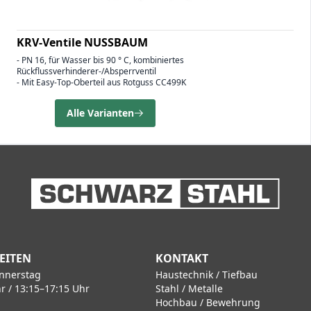
KRV-Ventile NUSSBAUM
- PN 16, für Wasser bis 90 ° C, kombiniertes
Rückflussverhinderer-/Absperrventil
- Mit Easy-Top-Oberteil aus Rotguss CC499K
Alle Varianten
EITEN
KONTAKT
nnerstag
Haustechnik / Tiefbau
r / 13:15–17:15 Uhr
Stahl / Metalle
Hochbau / Bewehrung