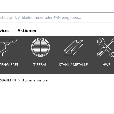
vices
Aktionen
PENGLEREI
TIEFBAU
STAHL / METALLE
HWZ
SSBAUM RN
Absperrarmaturen