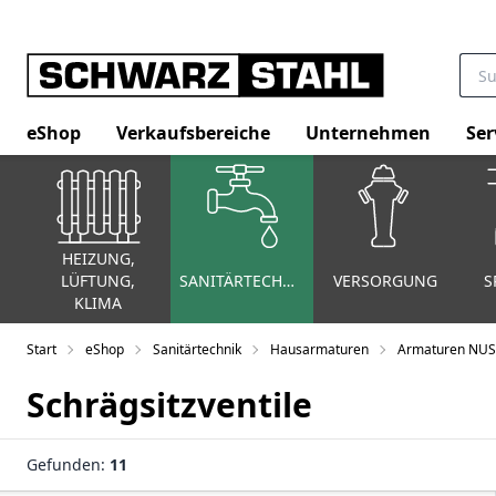
eShop
Verkaufsbereiche
Unternehmen
Ser
HEIZUNG,
LÜFTUNG,
SANITÄRTECHNIK
VERSORGUNG
S
KLIMA
Start
eShop
Sanitärtechnik
Hausarmaturen
Armaturen NU
Schrägsitzventile
Gefunden:
11