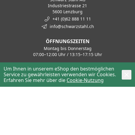
Industriestrasse 21
5600 Lenzburg
+41 (0)62 888 11 11
info@schwarzstahl.ch
ÖFFNUNGSZEITEN
Montag bis Donnerstag
07:00–12:00 Uhr / 13:15–17:15 Uhr
Freitag
Um Ihnen in unserem eShop den bestmöglichen
07:00–12:00 Uhr / 13:15–16:00 Uhr
Service zu gewährleisten verwenden wir Cookies.
Erfahren Sie mehr über die
Cookie-Nutzung
KONTAKT
Haustechnik / Tiefbau
+41 62 888 11 50
haustechnik@schwarzstahl.ch
Stahl / Metalle
+41 62 888 11 30
stahl@schwarzstahl.ch
Hochbau / Bewehrung
+41 62 888 11 80
bewehrung@schwarzstahl.ch
Handwerkerzentrum
+41 62 888 11 40