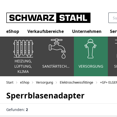
eShop
Verkaufsbereiche
Unternehmen
Ser
HEIZUNG,
LÜFTUNG,
SANITÄRTECHNIK
VERSORGUNG
S
KLIMA
Start
eShop
Versorgung
Elektroschweissfittinge
+GF+ ELGEF
Sperrblasenadapter
Gefunden:
2