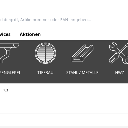
vices
Aktionen
PENGLEREI
TIEFBAU
STAHL / METALLE
HWZ
 Plus