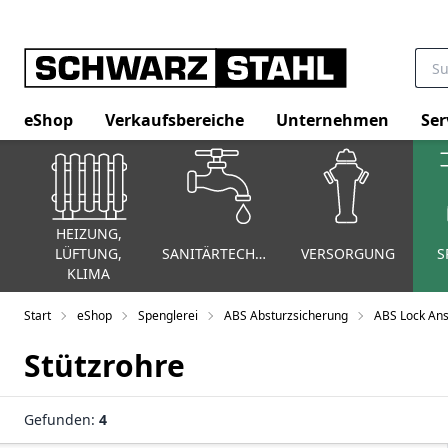
eShop
Verkaufsbereiche
Unternehmen
Ser
HEIZUNG,
LÜFTUNG,
SANITÄRTECHNIK
VERSORGUNG
S
KLIMA
Start
eShop
Spenglerei
ABS Absturzsicherung
ABS Lock An
Stützrohre
Gefunden:
4