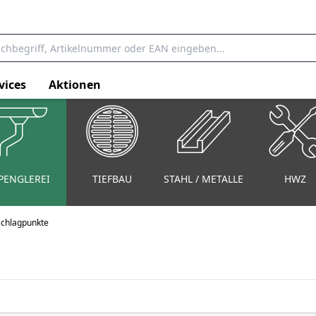
vices
Aktionen
PENGLEREI
TIEFBAU
STAHL / METALLE
HWZ
schlagpunkte