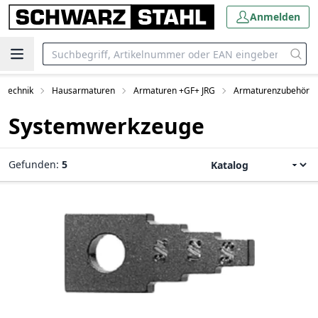
Anmelden
ärtechnik
Hausarmaturen
Armaturen +GF+ JRG
Armaturenzubehör
Systemwerkzeuge
Gefunden:
5