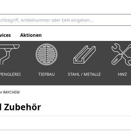
vices
Aktionen
PENGLEREI
TIEFBAU
STAHL / METALLE
HWZ
er RAYCHEM
d Zubehör