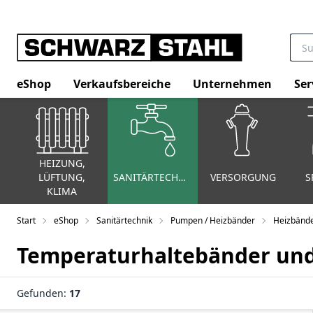
eShop
Verkaufsbereiche
Unternehmen
Ser
HEIZUNG,
LÜFTUNG,
SANITÄRTECHNIK
VERSORGUNG
S
KLIMA
Start
eShop
Sanitärtechnik
Pumpen / Heizbänder
Heizbänd
Temperaturhaltebänder un
Gefunden:
17