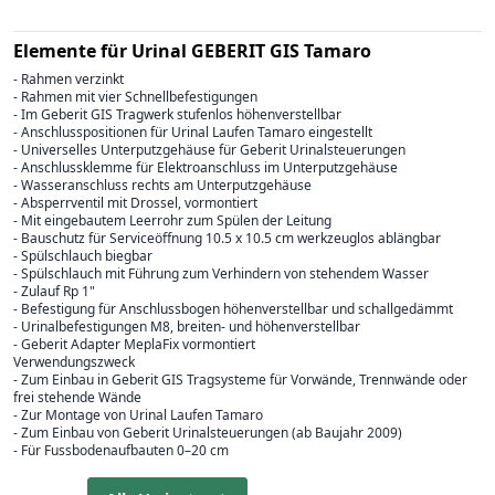
Elemente für Urinal GEBERIT GIS Tamaro
- Rahmen verzinkt
- Rahmen mit vier Schnellbefestigungen
- Im Geberit GIS Tragwerk stufenlos höhenverstellbar
- Anschlusspositionen für Urinal Laufen Tamaro eingestellt
- Universelles Unterputzgehäuse für Geberit Urinalsteuerungen
- Anschlussklemme für Elektroanschluss im Unterputzgehäuse
- Wasseranschluss rechts am Unterputzgehäuse
- Absperrventil mit Drossel, vormontiert
- Mit eingebautem Leerrohr zum Spülen der Leitung
- Bauschutz für Serviceöffnung 10.5 x 10.5 cm werkzeuglos ablängbar
- Spülschlauch biegbar
- Spülschlauch mit Führung zum Verhindern von stehendem Wasser
- Zulauf Rp 1"
- Befestigung für Anschlussbogen höhenverstellbar und schallgedämmt
- Urinalbefestigungen M8, breiten- und höhenverstellbar
- Geberit Adapter MeplaFix vormontiert
Verwendungszweck
- Zum Einbau in Geberit GIS Tragsysteme für Vorwände, Trennwände oder
frei stehende Wände
- Zur Montage von Urinal Laufen Tamaro
- Zum Einbau von Geberit Urinalsteuerungen (ab Baujahr 2009)
- Für Fussbodenaufbauten 0–20 cm