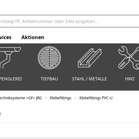
vices
Aktionen
PENGLEREI
TIEFBAU
STAHL / METALLE
HWZ
echniksysteme +GF+ JRG
Klebefittings
Klebefittings PVC-U
e