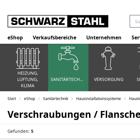
eShop
Verkaufsbereiche
Unternehmen
Ser
HEIZUNG,
LÜFTUNG,
SANITÄRTECHNIK
VERSORGUNG
S
KLIMA
Start
eShop
Sanitärtechnik
Hausinstallationssysteme
Haust
Verschraubungen / Flansch
Gefunden:
5