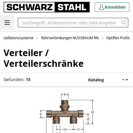
Anmelden
nstallationssysteme
Rohrverbindungen NUSSBAUM RN
Optiflex Profix
Verteiler /
Verteilerschränke
Gefunden:
15