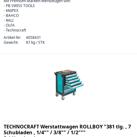
Mit Premium-Marken-Werkzeugen von:
- PB SWISS TOOLS
- KNIPEX
- BAHCO
- RALI
- OLFA
- Technocraft
Artikel-Nr:
4058431
Gewicht:
87 kg / STK
TECHNOCRAFT Werstattwagen ROLLBOY "381 tlg. , 7
Schubladen , 1/4"" / 3/8"" / 1/2"""