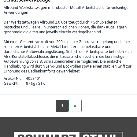
Allround-Werkstattwagen mit robuster Metall-Arbeitsfläche für vielseitige
Anwendungen
Der Werkstattwagen Allround 2.0 überzeugt durch 7 Schubladen (4
bestückte und 3 leere) in unterschiedlichen Höhen, die dank Kugellagern
geschmeidig gleiten und jeweils einzeln verriegelbar sind.
Mit einer Gesamttragkraft von 200 kg, einer Zentralverriegelung und einer
robusten Arbeitsfläche aus Metall bietet er eine belastbare und
durchdachte Aufbewahrungslösung. Seitlich der Arbeitsplatte befinden sich
ABS-Kunststoffabschlüsse, die mit zusätzlichen Löchern die kurzfristige
Aufbewahrung von z.B. Schraubendrehern ermöglichen. Die einfache
Handhabung wird durch Lenk- und Bockrollen sowie einen stabilen Griff zur
Erhöhung des Bedienkomforts gewährleistet.
Artikel-Nr:
4058401
Gewicht:
87 kg / STK
1
»