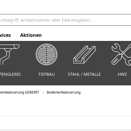
vices
Aktionen
PENGLEREI
TIEFBAU
STAHL / METALLE
HWZ
entwässerung GEBERIT
Bodenentwässerung