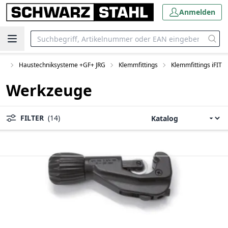
Anmelden
me
Haustechniksysteme +GF+ JRG
Klemmfittings
Klemmfittings iFIT
Werkzeuge
FILTER
(14)