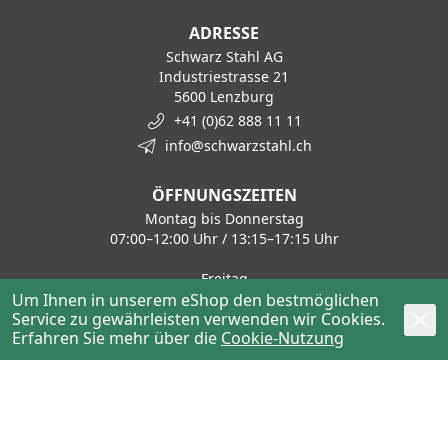
ADRESSE
Schwarz Stahl AG
Industriestrasse 21
5600 Lenzburg
+41 (0)62 888 11 11
info@schwarzstahl.ch
ÖFFNUNGSZEITEN
Montag bis Donnerstag
07:00–12:00 Uhr / 13:15–17:15 Uhr
Freitag
07:00–12:00 Uhr / 13:15–16:00 Uhr
Um Ihnen in unserem eShop den bestmöglichen
Service zu gewährleisten verwenden wir Cookies.
Erfahren Sie mehr über die
Cookie-Nutzung
KONTAKT
Haustechnik / Tiefbau
+41 62 888 11 50
haustechnik@schwarzstahl.ch
Stahl / Metalle
+41 62 888 11 30
stahl@schwarzstahl.ch
Hochbau / Bewehrung
+41 62 888 11 80