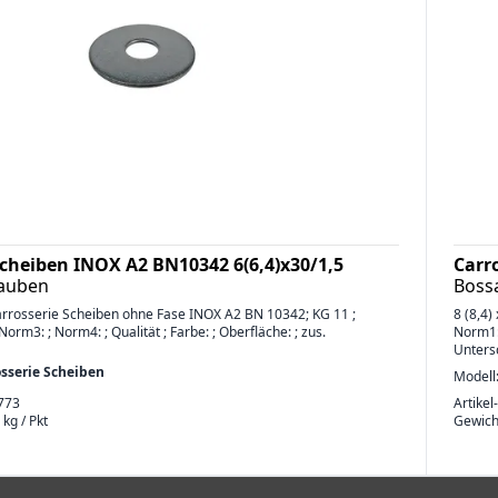
Scheiben INOX A2 BN10342 6(6,4)x30/1,5
Carr
rauben
Boss
 Carrosserie Scheiben ohne Fase INOX A2 BN 10342; KG 11 ;
8 (8,4)
orm3: ; Norm4: ; Qualität ; Farbe: ; Oberfläche: ; zus.
Norm1: 
Unters
osserie Scheiben
Modell
773
Artikel
 kg / Pkt
Gewich