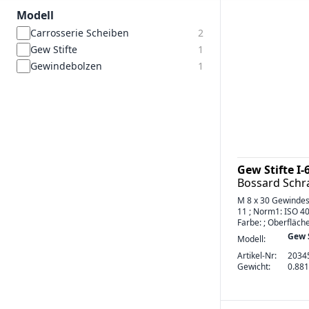
Modell
Carrosserie Scheiben
2
Gew Stifte
1
Gewindebolzen
1
Gew Stifte I
Bossard Sch
M 8 x 30 Gewindes
11 ; Norm1: ISO 40
Farbe: ; Oberfläch
Gew S
Modell:
Artikel-Nr:
2034
Gewicht:
0.881