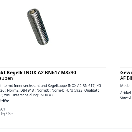
-6kt Kegelk INOX A2 BN617 M8x30
Gewi
rauben
AF B
tifte mit Innensechskant und Kegelkuppe INOX A2 BN 617; KG
Modell
26 ; Norm2: DIN 913 ; Norm3: ; Norm4: ~UNI 5923; Qualität ;
Artikel
e: ; zus. Unterscheidung: INOX A2
Gewich
tifte
561
 kg / Pkt