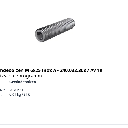
ndebolzen M 6x25 Inox AF 240.032.308 / AV 19
litzschutzprogramm
Gewindebolzen
:
-Nr:
2070631
t:
0.01 kg / STK