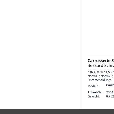
Carrosserie 
Bossard Sch
6 (6,4) x 30 / 1,5
Norm1: ; Norm2: ; N
Unterscheidung:
Carr
Modell:
Artikel-Nr:
2044
Gewicht:
0.752