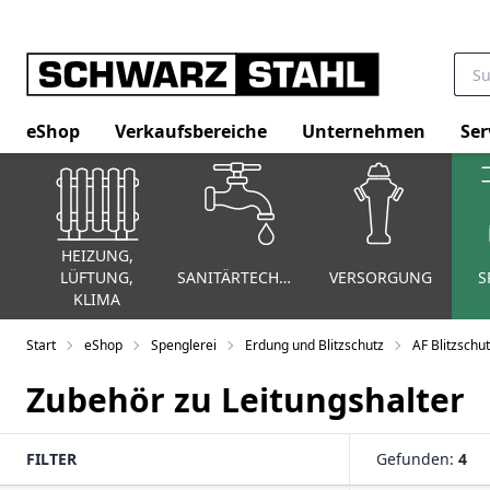
eShop
Verkaufsbereiche
Unternehmen
Ser
HEIZUNG,
LÜFTUNG,
SANITÄRTECHNIK
VERSORGUNG
S
KLIMA
Start
eShop
Spenglerei
Erdung und Blitzschutz
AF Blitzschut
Zubehör zu Leitungshalter
FILTER
Gefunden:
4