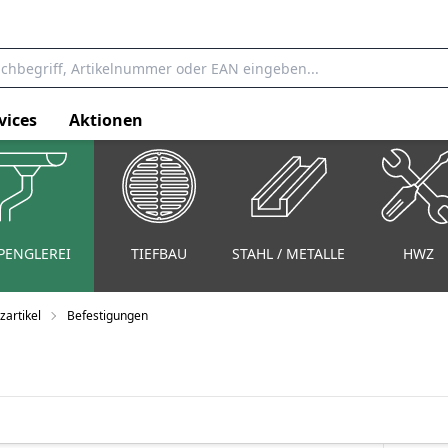
vices
Aktionen
PENGLEREI
TIEFBAU
STAHL / METALLE
HWZ
zartikel
Befestigungen