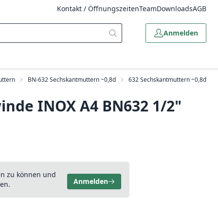
Kontakt / Öffnungszeiten
Team
Downloads
AGB
Anmelden
uttern
BN-632 Sechskantmuttern ~0,8d
632 Sechskantmuttern ~0,8d
winde INOX A4 BN632 1/2"
en zu können und
Anmelden
en.