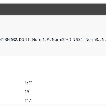
N 632; KG 11 ; Norm1: # ; Norm2: ~DIN 934 ; Norm3: ; Norm4
1/2"
19
11,1